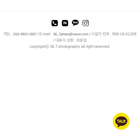
TEL :
/ E-mail :
/ 사업자 번호 : 589-18-01206
010-4923-1837
36_7photo@naver.com
/ 대표자 성함 : 최윤섭
copyrightⓒ 36.7 photography all right reserved.