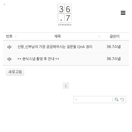
번호
제목
글쓴이
신랑,신부님의 가장 궁금해하시는 질문들 QnA 정리
36.7스냅
** 본식스냅 촬영 후 안내 **
36.7스냅
1