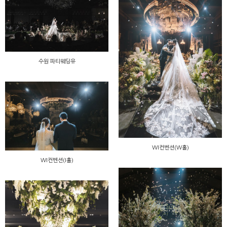
수원 파티웨딩유
WI컨벤션(W홀)
WI컨벤션(I홀)