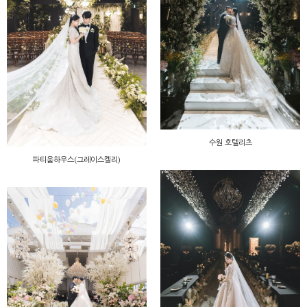
수원 호텔리츠
파티움하우스(그레이스켈리)