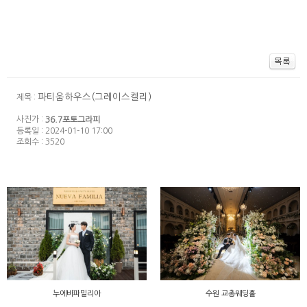
파티움하우스(그레이스켈리)
제목 :
사진가 :
36.7포토그라피
등록일 : 2024-01-10 17:00
조회수 : 3520
누에바파밀리아
수원 교총웨딩홀