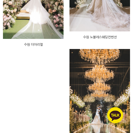
수원 노블레스웨딩컨벤션
수원 더아리엘