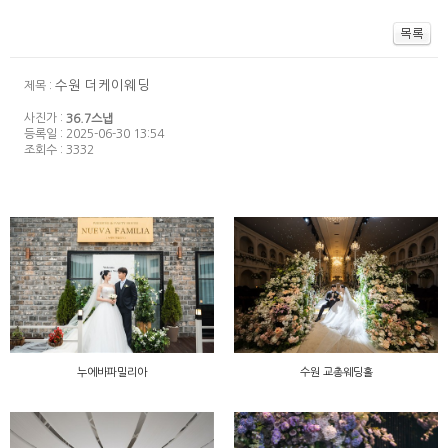
수원 더케이웨딩
제목 :
사진가 :
36.7스냅
등록일 : 2025-06-30 13:54
조회수 : 3332
누에바파밀리아
수원 교총웨딩홀