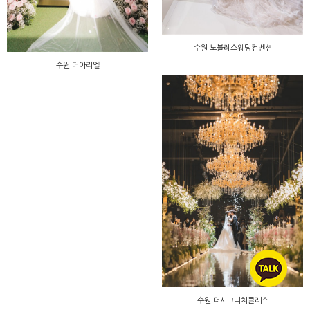
수원 노블레스웨딩컨벤션
수원 더아리엘
수원 더시그니처클래스