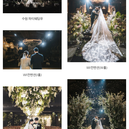
수원 파티웨딩유
WI컨벤션(W홀)
WI컨벤션(I홀)