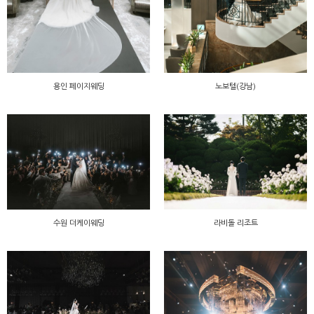
용인 페이지웨딩
노보텔(강남)
수원 더케이웨딩
라비돌 리조트