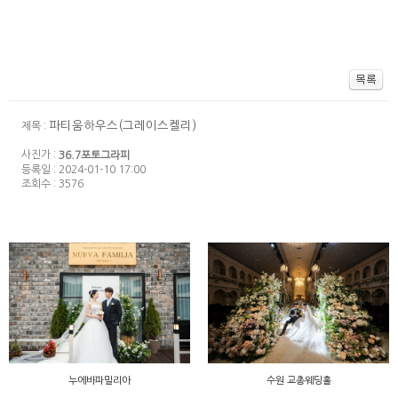
파티움하우스(그레이스켈리)
제목 :
사진가 :
36.7포토그라피
등록일 : 2024-01-10 17:00
조회수 : 3576
누에바파밀리아
수원 교총웨딩홀