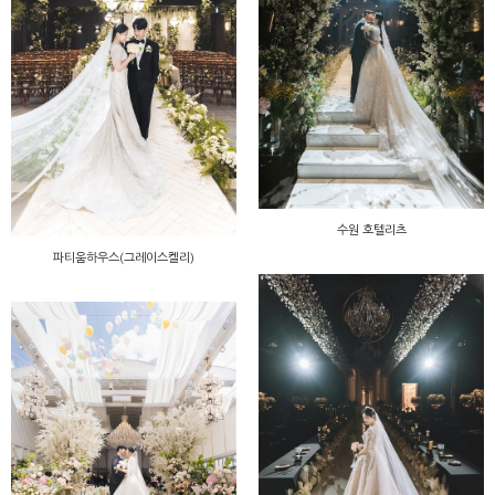
수원 호텔리츠
파티움하우스(그레이스켈리)