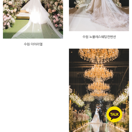
수원 노블레스웨딩컨벤션
수원 더아리엘