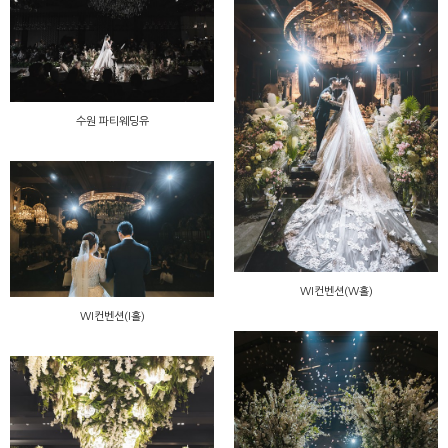
수원 파티웨딩유
WI컨벤션(W홀)
WI컨벤션(I홀)