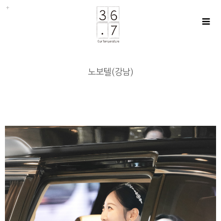
노보텔(강남)