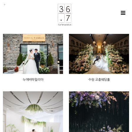
누에바파밀리아
수원 교총웨딩홀