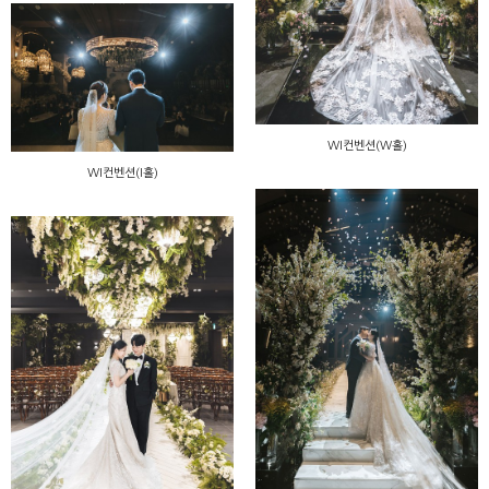
WI컨벤션(W홀)
WI컨벤션(I홀)