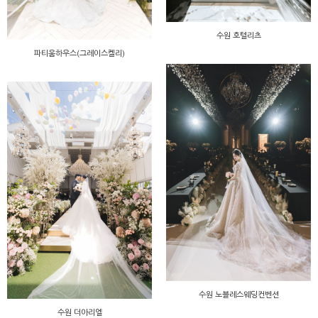
수원 호텔리츠
파티움하우스(그레이스켈리)
수원 노블레스웨딩컨벤션
수원 더아리엘