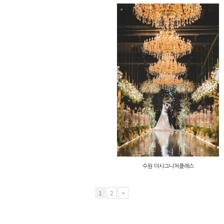
수원 더시그니처클래스
1
2
>