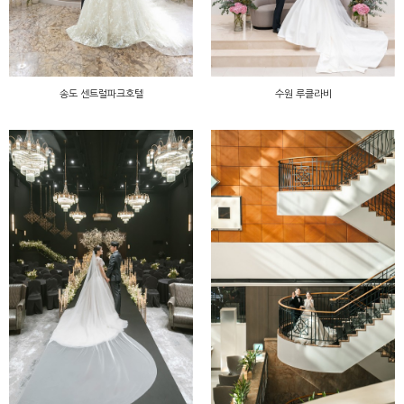
송도 센트럴파크호텔
수원 루클라비