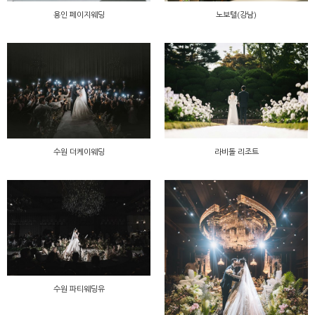
용인 페이지웨딩
노보텔(강남)
수원 더케이웨딩
라비돌 리조트
수원 파티웨딩유